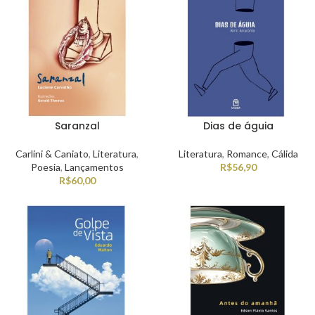
Saranzal
Dias de águia
Carlini & Caniato
,
Literatura
,
Literatura
,
Romance
,
Cálida
Poesia
,
Lançamentos
R$
56,90
R$
60,00