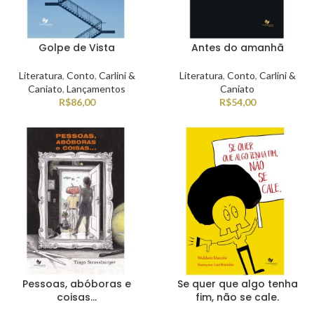
Golpe de Vista
Antes do amanhã
Literatura
,
Conto
,
Carlini &
Literatura
,
Conto
,
Carlini &
Caniato
,
Lançamentos
Caniato
R$
86,00
R$
54,00
Pessoas, abóboras e
Se quer que algo tenha
coisas…
fim, não se cale.