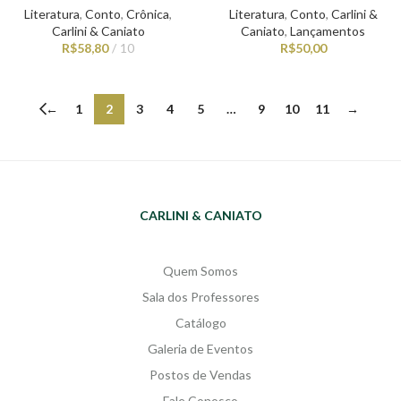
Literatura
,
Conto
,
Crônica
,
Literatura
,
Conto
,
Carlini &
Carlini & Caniato
Caniato
,
Lançamentos
R$
58,80
10
R$
50,00
←
1
2
3
4
5
…
9
10
11
→
CARLINI & CANIATO
Quem Somos
Sala dos Professores
Catálogo
Galeria de Eventos
Postos de Vendas
Fale Conosco