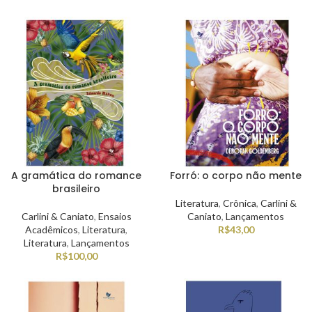
A gramática do romance
Forró: o corpo não mente
brasileiro
Literatura
,
Crônica
,
Carlini &
Carlini & Caniato
,
Ensaios
Caniato
,
Lançamentos
Acadêmicos
,
Literatura
,
R$
43,00
Literatura
,
Lançamentos
R$
100,00