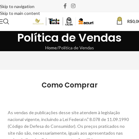
Skip to navigation
Skip to main content
0
R$
0,0
Política de Vendas
Home
Política de Vendas
Como Comprar
As vendas de publicações desse site atendem à legislação
nacional vigente, incluindo a Lei Federal n.º 8.078 de 11.09.1990
(Código de Defesa do Consumidor). Os preços praticados no
site não são, necessariamente, iguais aos apresentados nas