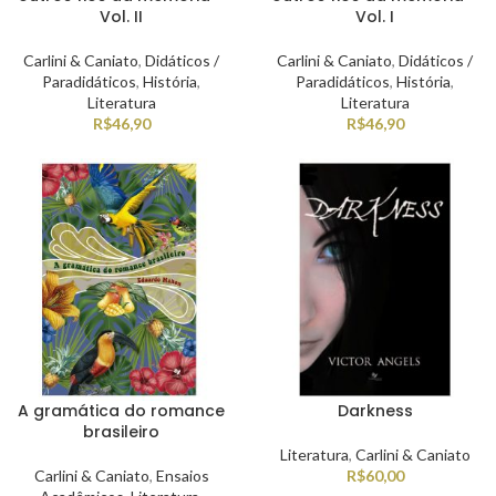
Vol. II
Vol. I
Carlini & Caniato
,
Didáticos /
Carlini & Caniato
,
Didáticos /
Paradidáticos
,
História
,
Paradidáticos
,
História
,
Literatura
Literatura
R$
46,90
R$
46,90
A gramática do romance
Darkness
brasileiro
Literatura
,
Carlini & Caniato
Carlini & Caniato
,
Ensaios
R$
60,00