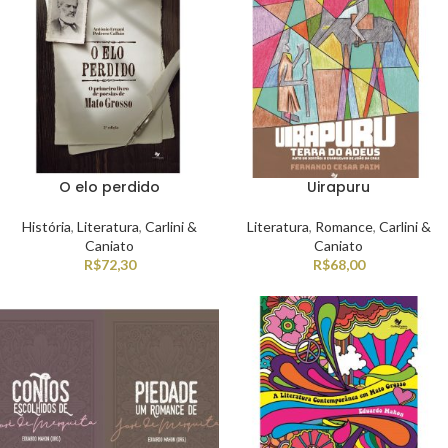
O elo perdido
Uirapuru
História
,
Literatura
,
Carlini &
Literatura
,
Romance
,
Carlini &
Caniato
Caniato
R$
72,30
R$
68,00