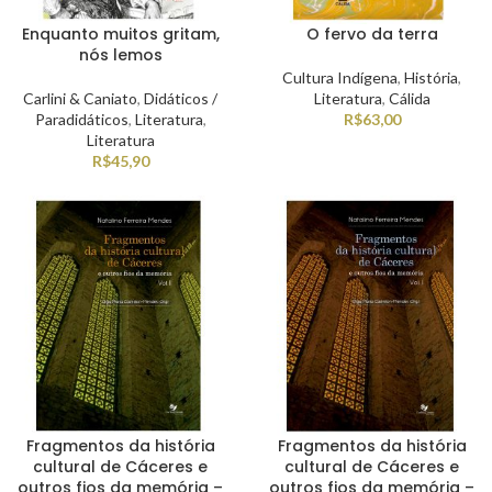
Enquanto muitos gritam,
O fervo da terra
nós lemos
Cultura Indígena
,
História
,
Carlini & Caniato
,
Didáticos /
Literatura
,
Cálida
Paradidáticos
,
Literatura
,
R$
63,00
Literatura
R$
45,90
Fragmentos da história
Fragmentos da história
cultural de Cáceres e
cultural de Cáceres e
outros fios da memória –
outros fios da memória –