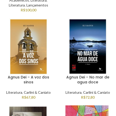
Acadêmicos
,
Literatura
,
Literatura
,
Lançamentos
R$
100,00
Agnus Dei – A voz dos
Agnus Dei – No mar de
sinos
agua doce
Literatura
,
Carlini & Caniato
Literatura
,
Carlini & Caniato
R$
67,80
R$
72,80