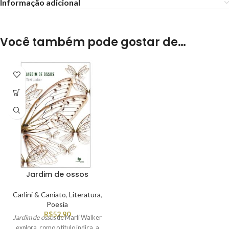
Informação adicional
Você também pode gostar de…
Jardim de ossos
Carlini & Caniato
,
Literatura
,
Poesia
R$
52,90
Jardim de ossos
de Marli Walker
explora, como o título indica, a