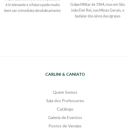
Golpe Militar de 1964, mas em São
é irrelevante e o futuro pode muito
João Del-Rei, nas Minas Gerais, o
bem ser o imediato desdobramento
badalar dos sinos das igrejas
do presente que se torna polimorfo,
marcava o compasso e o
movediço, inseguro e, ao mesmo
descompasso de uma história
tempo, incomumente encantador.
poética, sinistra e, sobretudo,
surreal.
A Voz dos Sinos
é um
relato-testemunho do personagem
Julian, filho caçula do comendador
Coriolano Gregory, pai tirano,
cínico, sensual, abusado e com um
passado obscuro. A trama envolve
CARLINI & CANIATO
mortes, suspense e mistérios
sincronizados com o ressoar dos
sinos da cidadezinha encravada
em um cenário colonial que se
Quem Somos
esvai afunilando tudo para um
Sala dos Professores
desfecho ilógico dos fantasmas de
Catálogo
uma antiga Ordem de Cavalaria
Medieval.
Galeria de Eventos
Postos de Vendas