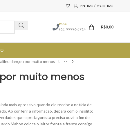
ENTRAR / REGISTRAR
Fone
R$
0,00
(65) 99996-5714
CO
alileu dançou por muito menos
 por muito menos
ainda mais opressivo quando ele recebe a notícia de
do. Ao conferir a informação, depara com o insólito:
verdades que o protagonista precisa ouvir a fim de
duardo Mahon coloca o leitor frente a frente consigo