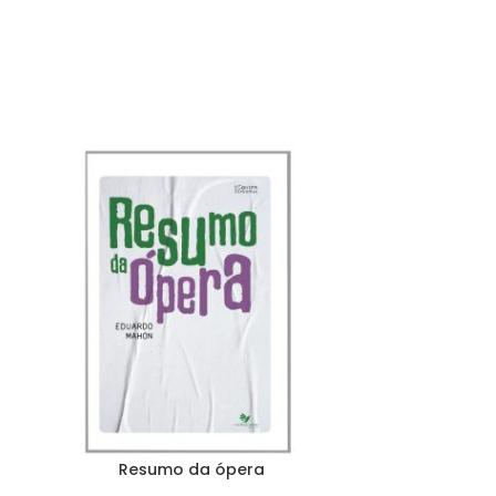
Resumo da ópera
Mulheres 
esquecidas: 