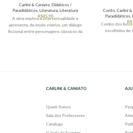
Carlini & Caniato
,
Didáticos /
Paradidáticos
,
Literatura
,
Literatura
Conto
,
Carlini &
R$
45,90
Paradidáticos
,
A obra explora a intertextualidade e
R$
Combo dos livros
apresenta, de modo criativo, um diálogo
escolhidos de
ficcional entre personagens clássicos da
literatura — Hamlet, Capitu, João Grilo e
ainda Zé Pacato, criado pelo próprio autor.
Nessas conversas filosóficas, eles
abordam a dificuldade do leitor iniciante
em deixar de lado os apelos da sociedade
contemporânea em rede, veloz e exigente,
que “grita”, subtrai tempo de vida das
pessoas e as afasta do tesouro que a
CARLINI & CANIATO
AJU
leitura de livros proporciona: parar, sentir,
refletir e, sobretudo, silenciar
interiormente.
Quem Somos
Per
Sala dos Professores
Ate
Catálogo
Polí
Galeria de Eventos
Polí