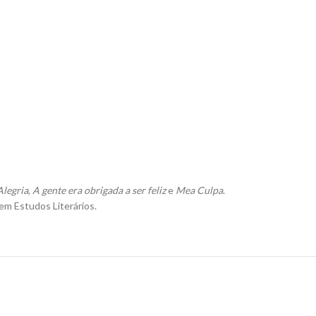
Alegria
,
A gente era obrigada a ser feliz
e
Mea Culpa
.
em Estudos Literários.