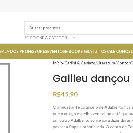
SELECIONE A CATEGORIA
SALA DOS PROFESSORES
EVENTOS
E-BOOKS GRATUITOS
FALE CONOS
Início
Carlini & Caniato
Literatura
Conto
G
Galileu dançou
R$
45,90
O angustiante cotidiano de Adalberto fica 
que o antigo espelho veneziano está quebra
um outro Adalberto surge para dizer duras 
passar a limpo a própria vida. O conto de E