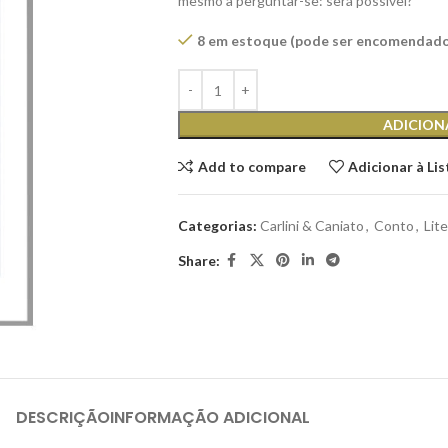
mesmo a perguntar-se: será possível?
8 em estoque (pode ser encomendad
ADICION
Add to compare
Adicionar à Li
Categorias:
Carlini & Caniato
,
Conto
,
Lit
Share:
DESCRIÇÃO
INFORMAÇÃO ADICIONAL