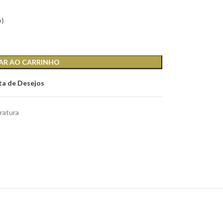
o)
AR AO CARRINHO
sta de Desejos
eratura