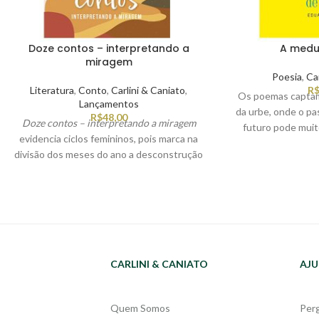
Doze contos – interpretando a
A medu
miragem
Poesia
,
Ca
Literatura
,
Conto
,
Carlini & Caniato
,
R
Os poemas captam
Lançamentos
da urbe, onde o pa
R$
48,00
Doze contos – interpretando a miragem
futuro pode muit
evidencia ciclos femininos, pois marca na
desdobramento do 
divisão dos meses do ano a desconstrução
polimorfo, move
da imagem da mulher fixada em regras de
mesmo tempo, inc
comportamentos de cunho moralizante.
Luciene rompe com a ideia
homogeneizante do ser mulher ao trazer
personagens que representam situações
cotidianas porém, que nos fazem refletir
sobre a situação social da mulher
CARLINI & CANIATO
AJU
abandonada, da mulher que vive em
função do outro, da sexualidade, do
Quem Somos
Per
incesto e do trabalho. Nesse sentido,