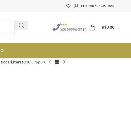
ENTRAR / REGISTRAR
Fone
R$
0,00
(65) 99996-5714
CO
áticos
Literatura
Uirapuru