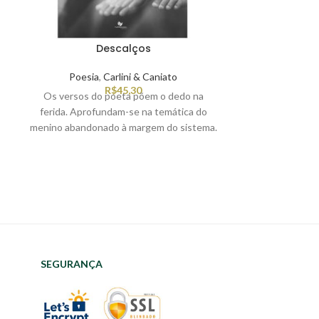
Descalços
Eles não po
Poesia
,
Carlini & Caniato
Romanc
R$
45,30
Os versos do poeta põem o dedo na
Por que a narrad
ferida. Aprofundam-se na temática do
leitor está c
menino abandonado à margem do sistema.
intrincadas r
A crueza e as mazelas que afligem todos
complexa e d
aqueles que estão relegados à própria
surpresas apre
sorte, imersos num sitema exclusionário e
narrativa tensa 
estratificador.
profundos que 
ultrapassar o l
dolorosas, qu
em muitas famíl
envolv
SEGURANÇA