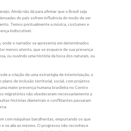
ejo. Ainda não dá para afirmar que o Brasil seja
ensadas do país sofrem influência do modo de ser
ento. Temos pontualmente a música, costumes e
nça indiscutível.
a, onde o narrador se apresenta em determinados
itor menos atento, que se esquece de sua presença
esa, ou ouvindo uma história da boca dos naturais, ou
de a criação de uma estratégia de interiorização, o
lano de inclusão territorial, social, com projetos
 uma maior presença humana brasileira no Centro
sos migratórios não obedeceram necessariamente a
itas histórias diametrais e conflitantes passaram
rca.
em com máquinas barulhentas, empurrando os que
e se alia ao mesmo. O progresso não reconhece