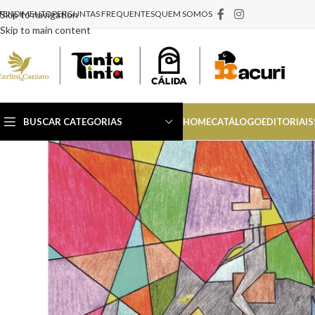
TENDIMENTO
Skip to navigation
PERGUNTAS FREQUENTES
QUEM SOMOS
Skip to main content
BUSCAR CATEGORIAS
HOME
CATÁLOGO
EDITORIAIS