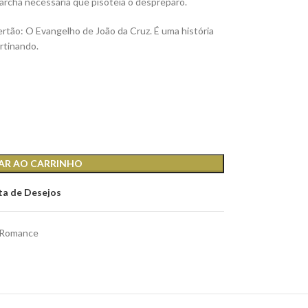
archa necessária que pisoteia o despreparo.
o: O Evangelho de João da Cruz. É uma história
ortinando.
AR AO CARRINHO
sta de Desejos
Romance