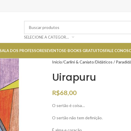
SELECIONE A CATEGORIA
SALA DOS PROFESSORES
EVENTOS
E-BOOKS GRATUITOS
FALE CONOS
Início
Carlini & Caniato
Didáticos / Paradid
Uirapuru
R$
68,00
O sertão é coisa…
O sertão não tem definição.
É alma e coração.