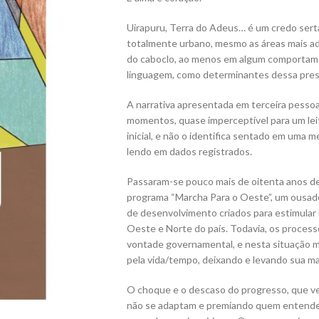
Uirapuru, Terra do Adeus… é um credo sertan
totalmente urbano, mesmo as áreas mais ad
do caboclo, ao menos em algum comportam
linguagem, como determinantes dessa prese
A narrativa apresentada em terceira pesso
momentos, quase imperceptível para um le
inicial, e não o identifica sentado em uma m
lendo em dados registrados.
Passaram-se pouco mais de oitenta anos des
programa “Marcha Para o Oeste”, um ousado p
de desenvolvimento criados para estimular
Oeste e Norte do país. Todavia, os proces
vontade governamental, e nesta situação mu
pela vida/tempo, deixando e levando sua ma
O choque e o descaso do progresso, que v
não se adaptam e premiando quem entende 