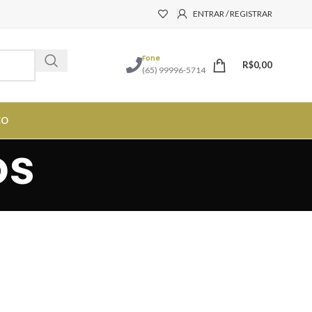
ENTRAR / REGISTRAR
Fone
R$
0,00
(65) 99996-5714
CO
os