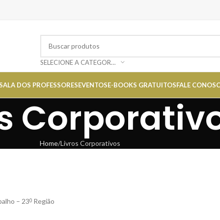
SELECIONE A CATEGORIA
SALA DOS PROFESSORES
EVENTOS
E-BOOKS GRATUITOS
FALE CONOS
os Corporativ
Home
Livros Corporativos
alho – 23
Região
0