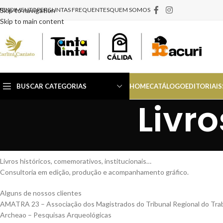
TENDIMENTO
Skip to navigation
PERGUNTAS FREQUENTES
QUEM SOMOS
Skip to main content
BUSCAR CATEGORIAS
HOME
CATÁLOGO
EDITORIAIS
Livr
Livros históricos, comemorativos, institucionais…
Consultoria em edição, produção e acompanhamento gráfico.
Alguns de nossos clientes
AMATRA 23 – Associação dos Magistrados do Tribunal Regional do Trab
Archeao – Pesquisas Arqueológicas