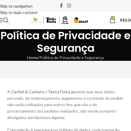
Skip to navigation
Skip to main content
0
R$
0,0
Política de Privacidade e
Segurança
Home
Política de Privacidade e Segurança
A
Carlini & Caniato / TantaTinta
garante que seus dados
pessoais, de endereçamento, pagamento e conteúdo do pedido
não serão utilizados para outros fins que não o de
processamento dos pedidos realizados, não sendo portanto
divulgados em hipótese alguma.
Com relação à segurança no tráfego de dados, toda transação