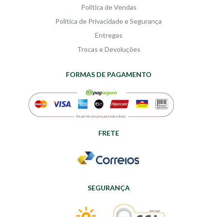
Produção Coletiva da Geração
Política de Vendas
Coxipó:
Política de Privacidade e Segurança
Desvaneios Poéticos - Prêmios
Entregas
Regionais
Trocas e Devoluções
Fragmentos de Gerações
O Projeto Palavra Aberta
FORMAS DE PAGAMENTO
Lamento - Identidade e
contemporização
FRETE
SEGURANÇA