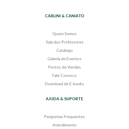
O Academicismo Mato-grossense
Cuiabanocentrismo
CARLINI & CANIATO
Antecedentes do
Quem Somos
Antiacademicismo:
Sala dos Professores
O Nascimento da Geração Coxipó
Catálogo
Galeria de Eventos
Os Períodos da Nova Tribo:
Postos de Vendas
Revista Vôte
Fale Conosco
Estação Leitura e a Luta de Wander
Download de E-books
Antunes por Leitor
Revista Fagulha
AJUDA & SUPORTE
A Tradição que vive no passado
A Crise da Legitimidade da AML
Perguntas Frequentes
Atendimento