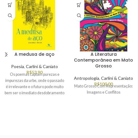
A medusa de aço
A Literatura
Contemporânea em Mato
Grosso
Poesia
,
Carlini & Caniato
R$
53,90
Os poemas captam purezas e
Antropologia
,
Carlini & Caniato
impurezas da urbe, onde o passado
R$
100,00
Mato Grosso Com Representação:
é irrelevante e o futuro pode muito
Imagens e Conflitos
bem ser o imediato desdobramento
do presente que se torna polimorfo,
movediço, inseguro e, ao mesmo
Gerações Literárias:
tempo, incomumente encantador.
Atravessamento e Contaminação
AML: O projeto Literário Mato-
grossense