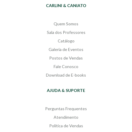
deixar de lado os apelos da
CARLINI & CANIATO
sociedade contemporânea em
rede, veloz e exigente, que “grita”,
subtrai tempo de vida das pessoas e
Quem Somos
as afasta do tesouro que a leitura
Sala dos Professores
de livros proporciona: parar, sentir,
refletir e, sobretudo, silenciar
Catálogo
interiormente.
Galeria de Eventos
Postos de Vendas
Fale Conosco
Download de E-books
AJUDA & SUPORTE
Perguntas Frequentes
Atendimento
Política de Vendas