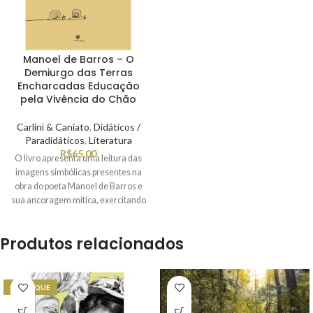
Manoel de Barros – O
Demiurgo das Terras
Encharcadas Educação
pela Vivência do Chão
Carlini & Caniato
,
Didáticos /
Paradidáticos
,
Literatura
R$
65,00
O livro apresenta uma leitura das
imagens simbólicas presentes na
obra do poeta Manoel de Barros e
sua ancoragem mítica, exercitando
o “abraço solidário” proposto por
Edgar Morin, ou seja, uma
Produtos relacionados
bricolagem teórica, num exercício
transdisciplinar, destacando-se a
Antropologia do Imaginário, do
francês Gilbert Durand, e o
DESTAQUE
pensamento complexo, de Edgar
Morin. No capítulo final