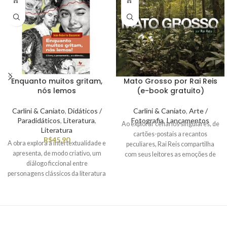
considerações acerca da
Educação, sugerem algumas
técnicas para que o leigo (ou
neófito) seja iniciado na obra de
Manoel de Barros.
Enquanto muitos gritam,
Mato Grosso por Rai Reis
nós lemos
(e-book gratuito)
Carlini & Caniato
,
Didáticos /
Carlini & Caniato
,
Arte /
Paradidáticos
,
Literatura
,
Fotografia
,
Lançamentos
Ao explorar cenários singulares, de
Literatura
cartões-postais a recantos
R$
45,90
A obra explora a intertextualidade e
peculiares, Rai Reis compartilha
apresenta, de modo criativo, um
com seus leitores as emoções de
diálogo ficcional entre
cada momento captado por suas
personagens clássicos da literatura
lentes, que pode ser sereno, de
— Hamlet, Capitu, João Grilo e
contemplação, ou energizante,
ainda Zé Pacato, criado pelo próprio
com doses extras de adrenalina e
autor. Nessas conversas
potência.
filosóficas, eles abordam a
dificuldade do leitor iniciante em