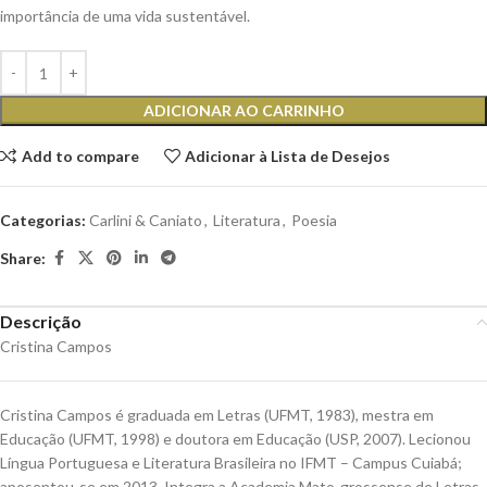
importância de uma vida sustentável.
ADICIONAR AO CARRINHO
Add to compare
Adicionar à Lista de Desejos
Categorias:
Carlini & Caniato
,
Literatura
,
Poesia
Share:
Descrição
Cristina Campos
Cristina Campos é graduada em Letras (UFMT, 1983), mestra em
Educação (UFMT, 1998) e doutora em Educação (USP, 2007). Lecionou
Língua Portuguesa e Literatura Brasileira no IFMT – Campus Cuiabá;
aposentou-se em 2013. Integra a Academia Mato-grossense de Letras