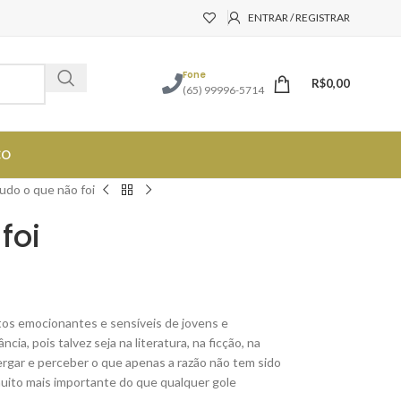
ENTRAR / REGISTRAR
Fone
R$
0,00
(65) 99996-5714
CO
udo o que não foi
foi
tos emocionantes e sensíveis de jovens e
ia, pois talvez seja na literatura, na ficção, na
rgar e perceber o que apenas a razão não tem sido
 muito mais importante do que qualquer gole