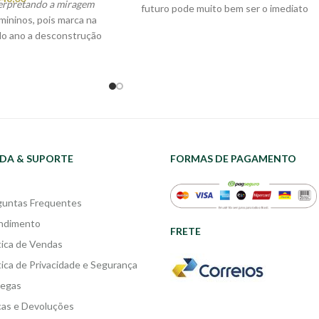
terpretando a miragem
futuro pode muito bem ser o imediato
emininos, pois marca na
desdobramento do presente que se torna
do ano a desconstrução
polimorfo, movediço, inseguro e, ao
er fixada em regras de
mesmo tempo, incomumente encantador.
e cunho moralizante.
mpe com a ideia
 ser mulher ao trazer
epresentam situações
que nos fazem refletir
ão social da mulher
DA & SUPORTE
FORMAS DE PAGAMENTO
 mulher que vive em
, da sexualidade, do
balho. Nesse sentido,
guntas Frequentes
escrita da mulher é se
elação do não dito no
ndimento
FRETE
 da história.
tica de Vendas
tica de Privacidade e Segurança
regas
cas e Devoluções