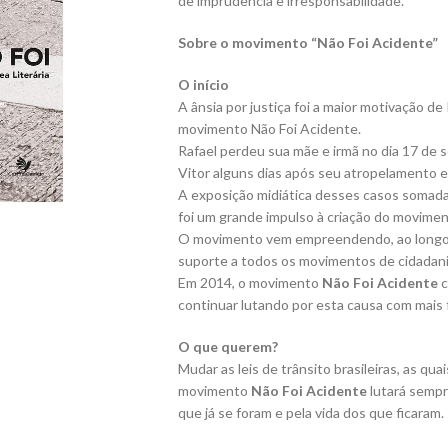
de imprudência e irresponsabilidade.
Sobre o movimento “Não Foi Acidente”
O início
A ânsia por justiça foi a maior motivação de
movimento Não Foi Acidente.
Rafael perdeu sua mãe e irmã no dia 17 de 
Vitor alguns dias após seu atropelamento 
A exposição midiática desses casos somada à
foi um grande impulso à criação do movimen
O movimento vem empreendendo, ao longo d
suporte a todos os movimentos de cidadania
Em 2014, o movimento
Não Foi Acidente
c
continuar lutando por esta causa com mais 
O que querem?
Mudar as leis de trânsito brasileiras, as qu
movimento
Não Foi Acidente
lutará sempr
que já se foram e pela vida dos que ficaram.