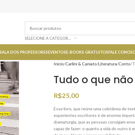
SELECIONE A CATEGORIA
SALA DOS PROFESSORES
EVENTOS
E-BOOKS GRATUITOS
FALE CONOS
Início
Carlini & Caniato
Literatura
Conto
T
Tudo o que não 
R$
25,00
Esse livro, que reúne uma coletânea de tex
experientes escritores é de enorme importânc
dramaturgia, que as pessoas consigam enxe
capaz de fazer: o quanto a vida do outro é