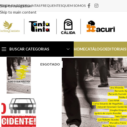
TENDIMENTO
Skip to navigation
PERGUNTAS FREQUENTES
QUEM SOMOS
Skip to main content
BUSCAR CATEGORIAS
HOME
CATÁLOGO
EDITORIAIS
ESGOTADO