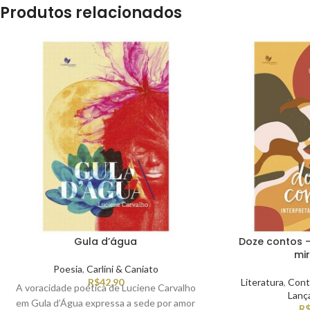
Produtos relacionados
Gula d’água
Doze contos –
mi
Poesia
,
Carlini & Caniato
R$
42,90
Literatura
,
Cont
A voracidade poética de Luciene Carvalho
Lanç
em Gula d’Água expressa a sede por amor
R