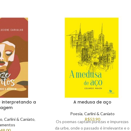
 interpretando a
A medusa de aço
ragem
Poesia
,
Carlini & Caniato
o
,
Carlini & Caniato
,
R$
53,90
Os poemas captam purezas e impurezas
amentos
da urbe, onde o passado é irrelevante e o
$
48,00