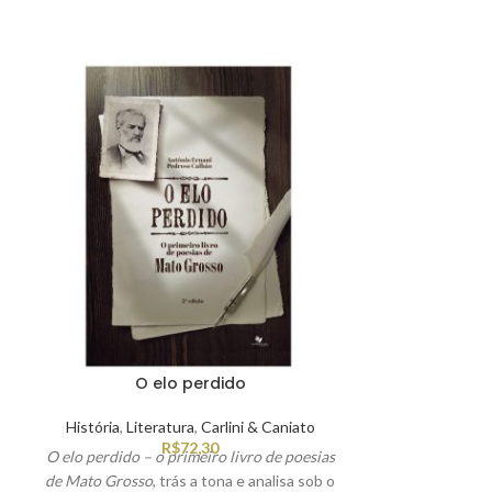
O elo perdido
Eles não po
História
,
Literatura
,
Carlini & Caniato
Romanc
R$
72,30
O elo perdido – o primeiro livro de poesias
Por que a narrad
de Mato Grosso
, trás a tona e analisa sob o
leitor está c