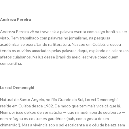
Andreza Pereira
Andreza Pereira vê na travessia a palavra escrita como algo bo­nito a ser
visto. Tem trabalhado com palavras no jornalismo, na pesquisa
acadêmica, se exercitando na literatura. Nasceu em Cuiabá, cresceu
tendo os ouvidos amaciados pelas palavras da­qui, espiando os calorosos
afetos cuiabanos. Na luz desse Brasil do meio, escreve como quem
compartilha.
Loreci Demeneghi
Natural de Santo Ângelo, no Rio Grande do Sul, Loreci Deme­neghi
reside em Cuiabá desde 1982. De modo que tem mais vida cá que lá.
Nem por isso deixou de ser gaúcha — que ninguém perde seu berço —
nem refugou os costumes gau­dérios (bah, como gosta de um
chimarrão!). Mas a vivência sob o sol escaldante e o céu de beleza sem