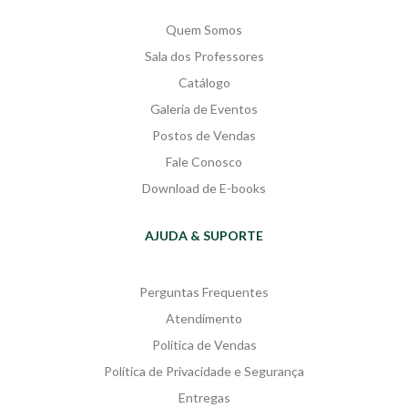
sinos da cidadezinha encravada
em um cenário colonial que se
Quem Somos
esvai afunilando tudo para um
Sala dos Professores
desfecho ilógico dos fantasmas de
Catálogo
uma antiga Ordem de Cavalaria
Medieval.
Galeria de Eventos
Postos de Vendas
Fale Conosco
Download de E-books
AJUDA & SUPORTE
Perguntas Frequentes
Atendimento
Política de Vendas
Política de Privacidade e Segurança
Entregas