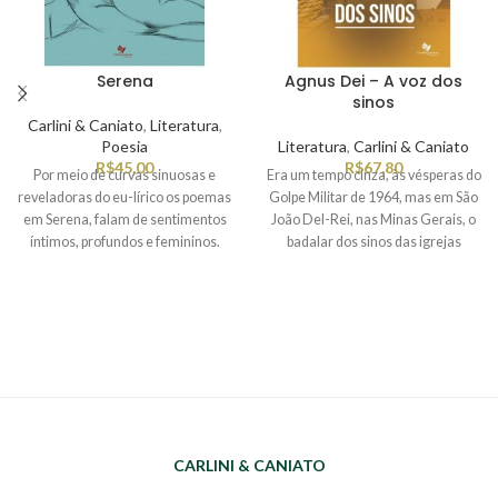
Serena
Agnus Dei – A voz dos
sinos
Carlini & Caniato
,
Literatura
,
Poesia
Literatura
,
Carlini & Caniato
R$
45,00
R$
67,80
Por meio de curvas sinuosas e
Era um tempo cinza, às vésperas do
reveladoras do eu-lírico os poemas
Golpe Militar de 1964, mas em São
em Serena, falam de sentimentos
João Del-Rei, nas Minas Gerais, o
íntimos, profundos e femininos.
badalar dos sinos das igrejas
Percorrem laços familiares,
marcava o compasso e o
amores, dores e sexualidade.
descompasso de uma história
poética, sinistra e, sobretudo,
surreal.
A Voz dos Sinos
é um
relato-testemunho do personagem
Julian, filho caçula do comendador
Coriolano Gregory, pai tirano,
cínico, sensual, abusado e com um
passado obscuro. A trama envolve
CARLINI & CANIATO
mortes, suspense e mistérios
sincronizados com o ressoar dos