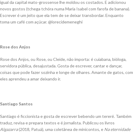
igual da capital mato-grossense lhe moldou os costados. E adicionou
novos gostos (tchega tchóra numa Maria Isabel com farofa de bana­na).
Escrever é um jeito que ela tem de se deixar transbordar. Enquanto
toma um café com açúcar. @lorecidemeneghi
Rose dos Anjos
Rose dos Anjos, ou Rose, ou Cleide, não importa: é cuiabana, bióloga,
servidora pública, desajustada. Gosta de escrever, can­tar e dançar,
coisas que pode fazer sozinha e longe de olhares. Amante de gatos, com
eles aprendeu a amar deixando ir.
Santiago Santos
Santiago é ficcionista e gosta de escrever bebendo um tereré. Também
traduz, revisa e prepara textos e é jornalista. Publi­cou os livros
Algazarra
(2018, Patuá), uma coletânea de mi­nicontos, e
Na eternidade