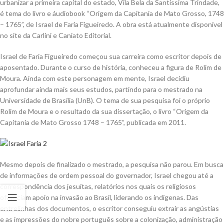
urbanizar a primeira capital do estado, Vila Bela da Santíssima Trindade,
é tema do livro e áudiobook “Origem da Capitania de Mato Grosso, 1748
– 1765”, de Israel de Faria Figueiredo. A obra está atualmente disponível
no site da Carlini e Caniato Editorial.
Israel de Faria Figueiredo começou sua carreira como escritor depois de
aposentado. Durante o curso de história, conheceu a figura de Rolim de
Moura. Ainda com este personagem em mente, Israel decidiu
aprofundar ainda mais seus estudos, partindo para o mestrado na
Universidade de Brasília (UnB). O tema de sua pesquisa foi o próprio
Rolim de Moura e o resultado da sua dissertação, o livro “Origem da
Capitania de Mato Grosso 1748 – 1765”, publicada em 2011.
Mesmo depois de finalizado o mestrado, a pesquisa não parou. Em busca
de informações de ordem pessoal do governador, Israel chegou até a
correspondência dos jesuítas, relatórios nos quais os religiosos
ofereciam apoio na invasão ao Brasil, liderando os indígenas. Das
entrelinhas dos documentos, o escritor conseguiu extrair as angústias
e as impressões do nobre português sobre a colonização, administração