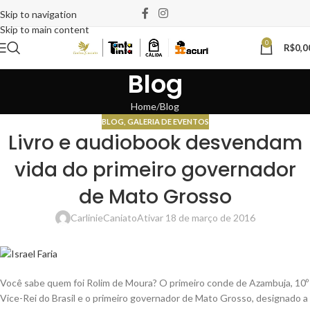
Skip to navigation
Skip to main content
0
R$
0,0
Blog
Home
Blog
BLOG
,
GALERIA DE EVENTOS
Livro e audiobook desvendam
vida do primeiro governador
de Mato Grosso
CarlinieCaniato
Ativar 18 de março de 2016
Você sabe quem foi Rolim de Moura? O primeiro conde de Azambuja, 10º
Vice-Rei do Brasil e o primeiro governador de Mato Grosso, designado a