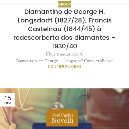
E-BOOK
Diamantino de George H.
Langsdorff (1827/28), Francis
Castelnau (1844/45) à
redescorberta dos diamantes –
1930/40
CarlinieCaniato
Diamantino-de-George-H.-Langsdorf-CompletoBaixar
CONTINUE LENDO
15
DEZ