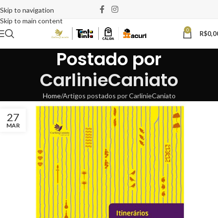
Skip to navigation
Skip to main content
0
R$
0,0
Postado por
CarlinieCaniato
Home
Artigos postados por CarlinieCaniato
27
MAR