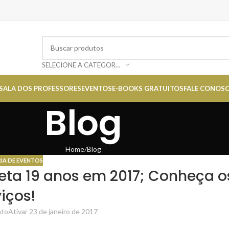
SELECIONE A CATEGORIA
SALA DOS PROFESSORES
EVENTOS
E-BOOKS GRATUITOS
FALE CONOS
Blog
Home
Blog
IA DE EVENTOS
ta 19 anos em 2017; Conheça o
iços!
ato
Ativar 23 de janeiro de 2017