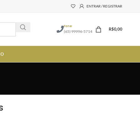
ENTRAR / REGISTRAR
Fone
R$
0,00
(65) 99996-5714
CO
s