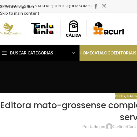
TENDIMENTO
Skip to navigation
PERGUNTAS FREQUENTES
QUEM SOMOS
Skip to main content
BUSCAR CATEGORIAS
HOME
CATÁLOGO
EDITORIAIS
BLOG
,
GALER
Editora mato-grossense comple
serv
Postado por
CarlinieCani