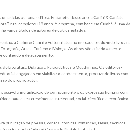
 uma delas por uma editora. Em janeiro deste ano, a Carlini & Caniato
s TantaTinta, completou 19 anos. A empresa, com base em Cuiabá, é uma d
ha vários títulos de autores de outros estados.
então, a Carlini & Caniato Editorial atua no mercado produzindo livros n
a, Fotografia, Artes, Turismo e Biologia. As obras são criteriosamente
 de conteúdo e de acabamento.
s de Literatura, Didáticos, Paradidáticos e Quadrinhos. Os editores-
ditorial, engajados em viabilizar o conhecimento, produzindo livros com
são do próprio autor.
ar possível a multiplicação do conhecimento e da expressão humana com
ade para o seu crescimento intelectual, social, científico e econômico.
a publicação de poesias, contos, crônicas, romances, teses, técnicos,
s oferecidos pela Carlini & Caniato Editorial/ TantaTinta: