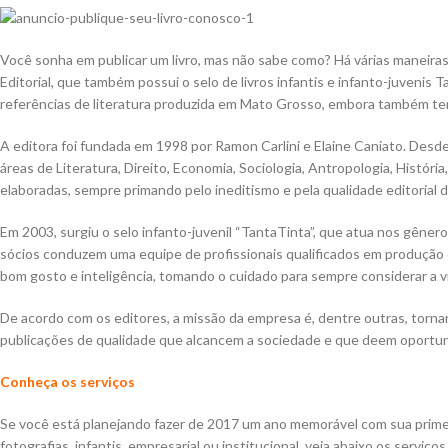
Você sonha em publicar um livro, mas não sabe como? Há várias maneiras,
Editorial, que também possui o selo de livros infantis e infanto-juveni
referências de literatura produzida em Mato Grosso, embora também ten
A editora foi fundada em 1998 por Ramon Carlini e Elaine Caniato. Desde 
áreas de Literatura, Direito, Economia, Sociologia, Antropologia, Históri
elaboradas, sempre primando pelo ineditismo e pela qualidade editorial
Em 2003, surgiu o selo infanto-juvenil “TantaTinta”, que atua nos gênero
sócios conduzem uma equipe de profissionais qualificados em produção e
bom gosto e inteligência, tomando o cuidado para sempre considerar a vi
De acordo com os editores, a missão da empresa é, dentre outras, torn
publicações de qualidade que alcancem a sociedade e que deem oportunid
Conheça os serviços
Se você está planejando fazer de 2017 um ano memorável com sua primeir
fotografias, infantis, empresarial ou institucional, veja abaixo os serviço