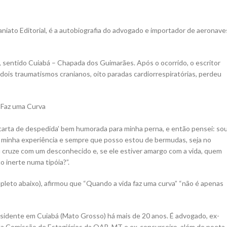
aniato Editorial, é a autobiografia do advogado e importador de aeronave
 sentido Cuiabá – Chapada dos Guimarães. Após o ocorrido, o escritor
 dois traumatismos cranianos, oito paradas cardiorrespiratórias, perdeu
 ‘carta de despedida’ bem humorada para minha perna, e então pensei: so
a minha experiência e sempre que posso estou de bermudas, seja no
eu cruze com um desconhecido e, se ele estiver amargo com a vida, quem
 inerte numa tipóia?”.
pleto abaixo), afirmou que “Quando a vida faz uma curva” “não é apenas
esidente em Cuiabá (Mato Grosso) há mais de 20 anos. É advogado, ex-
 da Comissão de Estagiários da OAB-MT e ex-concurseiro, além de poeta