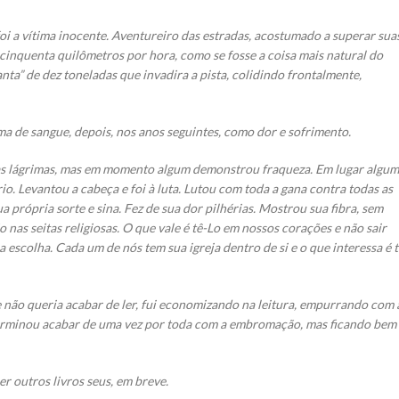
i a vítima inocente. Aventureiro das estradas, acostumado a superar sua
 cinquenta quilômetros por hora, como se fosse a coisa mais natural do
a” de dez toneladas que invadira a pista, colidindo frontalmente,
a de sangue, depois, nos anos seguintes, como dor e sofrimento.
as lágrimas, mas em momento algum demonstrou fraqueza. Em lugar algum
io. Levantou a cabeça e foi à luta. Lutou com toda a gana contra todas as
 própria sorte e sina. Fez de sua dor pilhérias. Mostrou sua fibra, sem
nas seitas religiosas. O que vale é tê-Lo em nossos corações e não sair
 escolha. Cada um de nós tem sua igreja dentro de si e o que interessa é t
ue não queria acabar de ler, fui economizando na leitura, empurrando com 
determinou acabar de uma vez por toda com a embromação, mas ficando bem
r outros livros seus, em breve.