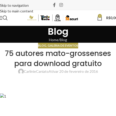
Skip to navigation
Skip to main content
0
R$
0,0
Blog
Home
Blog
BLOG
,
GALERIA DE EVENTOS
75 autores mato-grossenses
para download gratuito
CarlinieCaniato
Ativar 20 de fevereiro de 2016