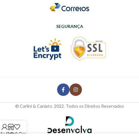
SEGURANÇA
© Carlini & Caniato. 2022. Todos os Direitos Reservados
nha conta
Lista de Desejos
Loja