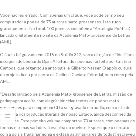
Você não leu errado: Com apenas um clique, você pode ter no seu
computador a poesia de 75 autores mato-grossenses. Isto tudo
gratuitamente. No total, 100 poemas compõem a “Antologia Poética”,
lançada digitalmente no site da Academia Mato-Grossense de Letras
(AML).
O áudio foi gravado em 2015 no Stúdio 312, sob a direção de Fidel Fiori e
mixagem
de Leonardo Djan. A leitura dos poemas foi feita por Cristina
Campos, que organizou a antologia, e Gilberto Nasser. O apoio cultural
do projeto ficou por conta da Carlini e Caniato Editorial, bem como pela
AML.
“Desafio lançado pela Academia Mato-grossense de Letras, missão de
garimpagem aceita com alegria: pincelar textos de poetas mato-
grossenses para compor um CD a ser gravado em áudio, com o fito de
divulgar a rica produção literária de nosso Estado, ainda desconhecida
de muitos. Este primeiro volume comportou 73 autores, com poemas de
formas e temas variados, à escolha do ouvinte. Espero que o contato
com a poisis traga harmonia e êxtase às almas-lares de todos”, escreveu