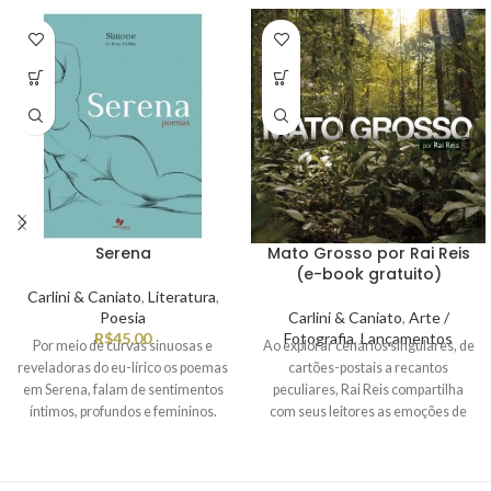
Serena
Mato Grosso por Rai Reis
(e-book gratuito)
Carlini & Caniato
,
Literatura
,
Poesia
Carlini & Caniato
,
Arte /
R$
45,00
Fotografia
,
Lançamentos
Por meio de curvas sinuosas e
Ao explorar cenários singulares, de
reveladoras do eu-lírico os poemas
cartões-postais a recantos
em Serena, falam de sentimentos
peculiares, Rai Reis compartilha
íntimos, profundos e femininos.
com seus leitores as emoções de
Percorrem laços familiares,
cada momento captado por suas
amores, dores e sexualidade.
lentes, que pode ser sereno, de
contemplação, ou energizante,