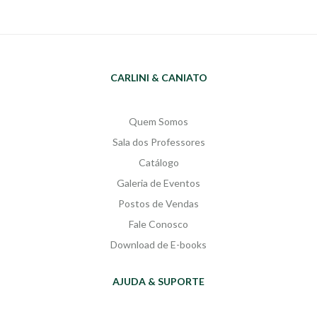
com a ideia homogeneizante do ser
A narrativa baseada no impacto da
mulher ao trazer personagens que
arte no cotidiano embrutecido
representam situações cotidianas
conduz o leitor a refletir sobre a
porém, que nos fazem refletir sobre
importância de valores imateriais
a situação social da mulher
no mundo contemporâneo.
abandonada, da mulher que vive
CARLINI & CANIATO
Descobriremos que o sonho é tão
em função do outro, da
essencial quanto a vida. Obra
sexualidade, do incesto e do
aprovada no PNLD 2021.
Contém
trabalho. Nesse sentido, refletir
material de apoio ao professor
Quem Somos
sobre a escrita da mulher é se
na aba "sala dos professors"
Sala dos Professores
deparar com a revelação do não
dito no decorrer da história.
Catálogo
Galeria de Eventos
Postos de Vendas
Fale Conosco
Download de E-books
AJUDA & SUPORTE