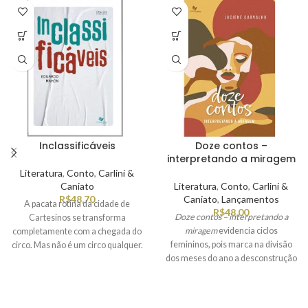
Inclassificáveis
Doze contos –
interpretando a miragem
Literatura
,
Conto
,
Carlini &
Caniato
Literatura
,
Conto
,
Carlini &
R$
48,70
Caniato
,
Lançamentos
A pacata rotina da cidade de
R$
48,00
Doze contos – interpretando a
Cartesinos se transforma
miragem
evidencia ciclos
completamente com a chegada do
femininos, pois marca na divisão
circo. Mas não é um circo qualquer.
dos meses do ano a desconstrução
A trupe que se apresenta na cidade
da imagem da mulher fixada em
é tão estranha que seus
regras de comportamentos de
integrantes passam a ser
cunho moralizante. Luciene rompe
conhecidos como “inclassificáveis”.