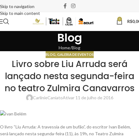
Skip to navigation
Skip to main content
0
R$
0,0
Blog
Home
Blog
BLOG
,
GALERIA DE EVENTOS
Livro sobre Liu Arruda será
lançado nesta segunda-feira
no teatro Zulmira Canavarros
CarlinieCaniato
Ativar 11 de julho de 2016
O livro “Liu Arruda: A travessia de um bufão”, do escritor Ivan Belém,
será lançado nesta segunda-feira (11), às 19h, no Teatro Zulmira