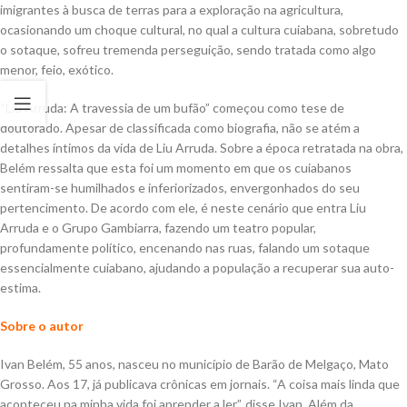
imigrantes à busca de terras para a exploração na agricultura,
ocasionando um choque cultural, no qual a cultura cuiabana, sobretudo
o sotaque, sofreu tremenda perseguição, sendo tratada como algo
menor, feio, exótico.
“Liu Arruda: A travessia de um bufão” começou como tese de
doutorado. Apesar de classificada como biografia, não se atém a
detalhes íntimos da vida de Liu Arruda. Sobre a época retratada na obra,
Belém ressalta que esta foi um momento em que os cuiabanos
sentiram-se humilhados e inferiorizados, envergonhados do seu
pertencimento. De acordo com ele, é neste cenário que entra Liu
Arruda e o Grupo Gambiarra, fazendo um teatro popular,
profundamente político, encenando nas ruas, falando um sotaque
essencialmente cuiabano, ajudando a população a recuperar sua auto-
estima.
Sobre o autor
Ivan Belém, 55 anos, nasceu no município de Barão de Melgaço, Mato
Grosso. Aos 17, já publicava crônicas em jornais. “A coisa mais linda que
aconteceu na minha vida foi aprender a ler”, disse Ivan. Além da