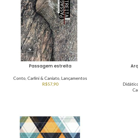
Passagem estreita
Arq
Conto
,
Carlini & Caniato
,
Lançamentos
R$
57,90
Didátic
Car