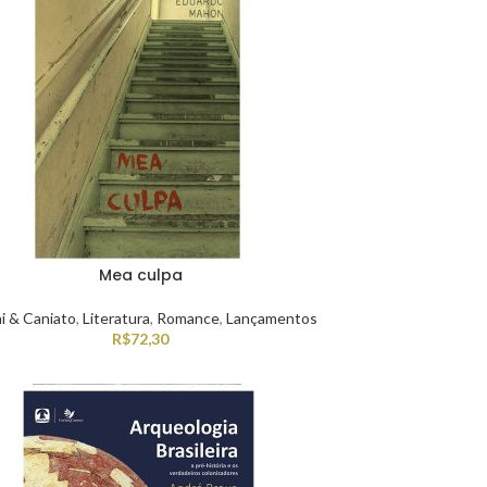
Mea culpa
ni & Caniato
,
Literatura
,
Romance
,
Lançamentos
R$
72,30