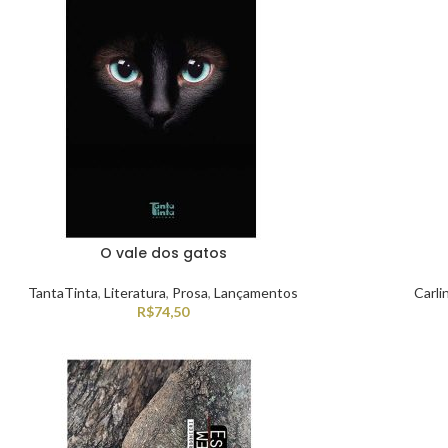
O vale dos gatos
TantaTinta
,
Literatura
,
Prosa
,
Lançamentos
Carli
R$
74,50