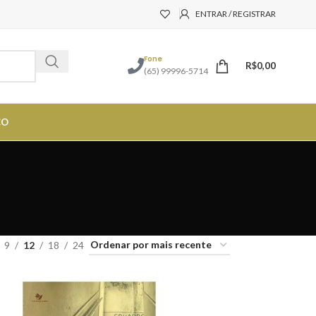
ENTRAR / REGISTRAR
Fone
R$
0,00
(65) 99996-5714
CO
9
12
18
24