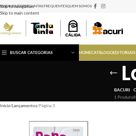
TENDIMENTO
Skip to navigation
PERGUNTAS FREQUENTES
QUEM SOMOS
Skip to main content
BUSCAR CATEGORIAS
HOME
CATÁLOGO
EDITORIAIS
L
BACURI
C
1 Produto
8
Início
Lançamentos
Página 3