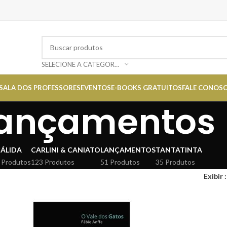
SELECIONE A CATEGORIA
SALA DOS PROFESSORES
EVENTOS
E-BOOKS GRATUITOS
FALE CONOS
ançamentos
ÁLIDA
CARLINI & CANIATO
LANÇAMENTOS
TANTATINTA
 Produtos
123 Produtos
51 Produtos
35 Produtos
Exibir