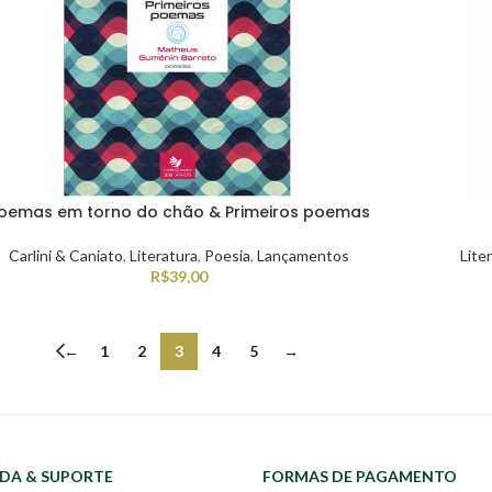
oemas em torno do chão & Primeiros poemas
Carlini & Caniato
,
Literatura
,
Poesia
,
Lançamentos
Lite
R$
39,00
←
1
2
3
4
5
→
DA & SUPORTE
FORMAS DE PAGAMENTO