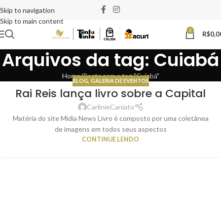
Skip to navigation
Skip to main content
0
R$
0,0
Arquivos da tag: Cuiabá
Home
Posts com a tag "Cuiabá"
BLOG
,
GALERIA DE EVENTOS
Rai Reis lança livro sobre a Capital
11
FEV
CarlinieCaniato
Matéria do site Midia News Livro é composto por uma coletânea
de imagens em todos seus aspectos
CONTINUE LENDO