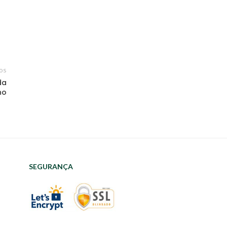
os
da
no
SEGURANÇA