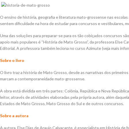
O ensino de história, geografia e literatura mato-grossense nas escolas
sentem dificuldade na hora de estudar para concursos e vestibulares
Uma das soluções para preparar-se para os tão cobiçados concursos sã
apoio mais populares é “História de Mato Grosso”, da professora Else Cava
Editorial. A professora também leciona no curso Azimute (veja mais info
Sobre o livro
O livro traz a história de Mato Grosso, desde as narrativas dos primeir
marcam a contemporaneidade mato-grossense.
A obra está dividida em três partes: Colônia, República e Nova República
leitor, através de atividades elaboradas pela própria autora, além daquel
Estados de Mato Grosso, Mato Grosso do Sul e de outros concursos.
Sobre a autora
A autora, Else Dias de Araujo Calvacante, é especialista em História d