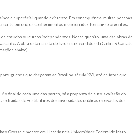
 ainda é superficial, quando existente. Em consequência, muitas pessoas
, momento em que os conhecimentos mencionados tornam-se urgentes.
o os estudos ou cursos independentes. Neste quesito, uma das obras de
lcante. A obra está na lista de livros mais vendidos da Carlini & Caniato
rmações abaixo).
os portugueses que chegaram ao Brasil no século XVI, até os fatos que
. Ao final de cada uma das partes, há a proposta de auto-avaliação do
as extraídas de vestibulares de universidades públicas e privadas dos
e Mato Grosso e mestre em História pela Universidade Federal de Mato