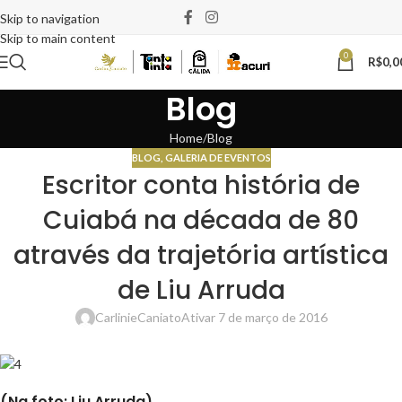
Skip to navigation
Skip to main content
0
R$
0,0
Blog
Home
Blog
BLOG
,
GALERIA DE EVENTOS
Escritor conta história de
Cuiabá na década de 80
através da trajetória artística
de Liu Arruda
CarlinieCaniato
Ativar 7 de março de 2016
(Na foto: Liu Arruda)