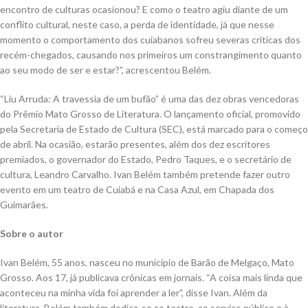
encontro de culturas ocasionou? E como o teatro agiu diante de um
conflito cultural, neste caso, a perda de identidade, já que nesse
momento o comportamento dos cuiabanos sofreu severas críticas dos
recém-chegados, causando nos primeiros um constrangimento quanto
ao seu modo de ser e estar?”, acrescentou Belém.
“Liu Arruda: A travessia de um bufão” é uma das dez obras vencedoras
do Prêmio Mato Grosso de Literatura. O lançamento oficial, promovido
pela Secretaria de Estado de Cultura (SEC), está marcado para o começo
de abril. Na ocasião, estarão presentes, além dos dez escritores
premiados, o governador do Estado, Pedro Taques, e o secretário de
cultura, Leandro Carvalho. Ivan Belém também pretende fazer outro
evento em um teatro de Cuiabá e na Casa Azul, em Chapada dos
Guimarães.
Sobre o autor
Ivan Belém, 55 anos, nasceu no município de Barão de Melgaço, Mato
Grosso. Aos 17, já publicava crônicas em jornais. “A coisa mais linda que
aconteceu na minha vida foi aprender a ler”, disse Ivan. Além da
literatura, Belém também dedica-se ao teatro, ao serviço público e à