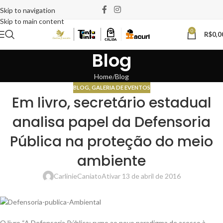
Skip to navigation
Skip to main content
0
R$
0,0
Blog
Home
Blog
BLOG
,
GALERIA DE EVENTOS
Em livro, secretário estadual
analisa papel da Defensoria
Pública na proteção do meio
ambiente
CarlinieCaniato
Ativar 13 de abril de 2016
O livro “A Defensoria Pública: rumo ao novo paradigma de acesso à