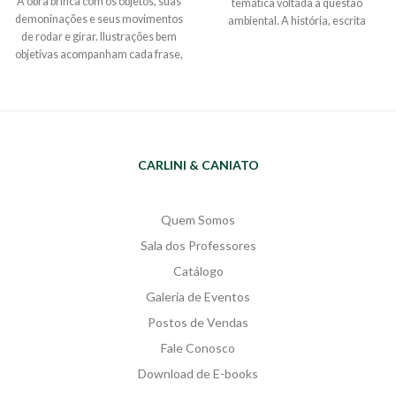
A obra brinca com os objetos, suas
temática voltada à questão
demoninações e seus movimentos
ambiental. A história, escrita
de rodar e girar. Ilustrações bem
originalmente por Durval de
objetivas acompanham cada frase,
França e recriada por Cristina
e seu respectivo movimento
Campos, tem como protagonistas
circular. Ao final, seguindo um
seres encantados que povoam o
ritmo de ciranda, surgem as
imaginário de culturas tradicionais
crianças brincando e incluindo na
da Baixada Cuiabana: Currupira, Pé
dança bem animada a amiga Gabi,
de Garrafa, Negrinho D’Água, Mãe
uma garotinha cadeirante, que se
do Morro, Tibanaré e Boitatá.
CARLINI & CANIATO
diverte junto com todos em sua
Sugestões aos educadores e
cadeira de rodas. Através de um
mediadores de leitura
Faixa
QR Code, leitores podem ouvir a
etária:
a partir dos 9 anos
Quem Somos
música composta exclusivamente
Trabalho interdisciplinar:
Sala dos Professores
para acompanhar o livro.
Literatura / Geografia / Sociologia /
Sugestões aos educadores e
Filosofia
Indicação:
Anos finais do
Catálogo
mediadores de leitura
Faixa
Ensino Fund. I e anos iniciais do
Galeria de Eventos
etária
: a partir dos 3 anos - leitura
Ensino Fund. II
Assuntos:
folclores
mediada
Indicação
: Educação
Postos de Vendas
brasileiros e mato-grossenses,
Infantil
Assuntos:
objetos do
preservação da natureza, Chapada
Fale Conosco
cotidiano, brinquedos, movimento
dos Guimarães, manifestações
Download de E-books
Temas contemporâneos
:
culturais regionais, mitos na
inclusão social, crianças especiais,
filosofia.
Temas