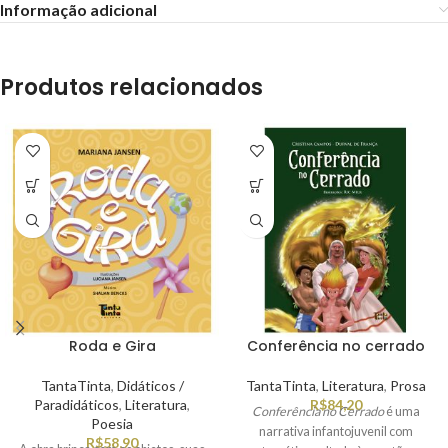
Informação adicional
Produtos relacionados
Roda e Gira
Conferência no cerrado
TantaTinta
,
Didáticos /
TantaTinta
,
Literatura
,
Prosa
Paradidáticos
,
Literatura
,
R$
84,20
Conferência no Cerrado
é uma
Poesia
narrativa infantojuvenil com
R$
58,90