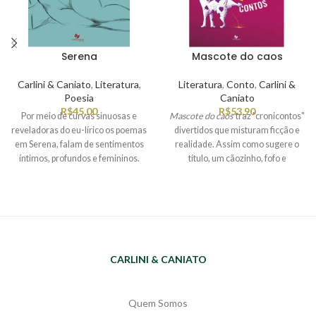
Serena
Mascote do caos
Carlini & Caniato
,
Literatura
,
Literatura
,
Conto
,
Carlini &
Poesia
Caniato
R$
45,00
R$
53,90
Por meio de curvas sinuosas e
Mascote do caos
traz "cronicontos"
reveladoras do eu-lírico os poemas
divertidos que misturam ficção e
em Serena, falam de sentimentos
realidade. Assim como sugere o
íntimos, profundos e femininos.
título, um cãozinho, fofo e
Percorrem laços familiares,
simpático, mas que “toca o terror”
amores, dores e sexualidade.
subvertendo a ordem das coisas, os
textos de Lucas provocam no
leitor(a) essa mesma sensação,
pois em sua maioria partem de uma
linguagem jornalistica para relatar
situações bizarras de forma
CARLINI & CANIATO
questionadora, criativa e divertida.
Para além dos textos muito bem
humorados há a sagacidade da
Quem Somos
crítica ao modo de vida da