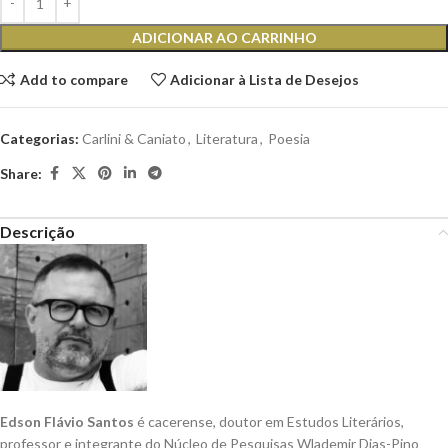
ADICIONAR AO CARRINHO
Add to compare
Adicionar à Lista de Desejos
Categorias:
Carlini & Caniato
,
Literatura
,
Poesia
Share:
Descrição
Edson Flávio Santos
é cacerense, doutor em Estudos Literários,
professor e integrante do Núcleo de Pesquisas Wlademir Dias-Pino