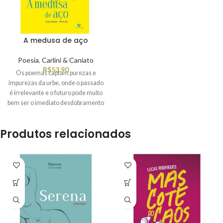
A medusa de aço
Poesia
,
Carlini & Caniato
R$
53,90
Os poemas captam purezas e
impurezas da urbe, onde o passado
é irrelevante e o futuro pode muito
bem ser o imediato desdobramento
do presente que se torna polimorfo,
movediço, inseguro e, ao mesmo
Produtos relacionados
tempo, incomumente encantador.