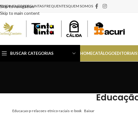
TENDIMENTO
Skip to navigation
PERGUNTAS FREQUENTES
QUEM SOMOS
Skip to main content
BUSCAR CATEGORIAS
HOME
CATÁLOGO
EDITORIAIS
Educação 
Educacao-p-relacoes-etnico-raciais-e-book
Baixar