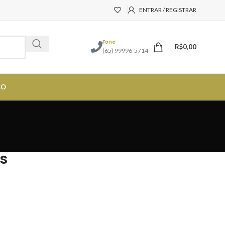
ENTRAR / REGISTRAR
Fone
R$
0,00
(65) 99996-5714
CO
s