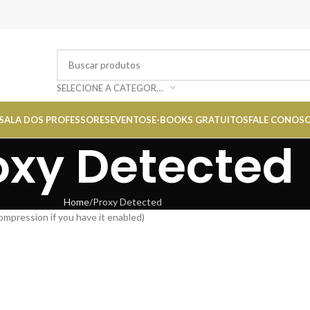
SELECIONE A CATEGORIA
SALA DOS PROFESSORES
EVENTOS
E-BOOKS GRATUITOS
FALE CONOS
oxy Detected
Home
Proxy Detected
ompression if you have it enabled)