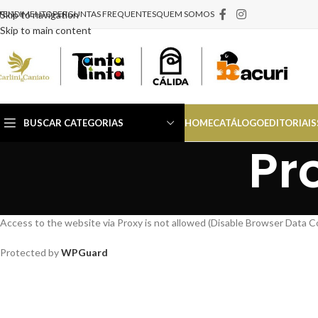
TENDIMENTO
Skip to navigation
PERGUNTAS FREQUENTES
QUEM SOMOS
Skip to main content
BUSCAR CATEGORIAS
HOME
CATÁLOGO
EDITORIAIS
Pr
Access to the website via Proxy is not allowed (Disable Browser Data C
Protected by
WPGuard