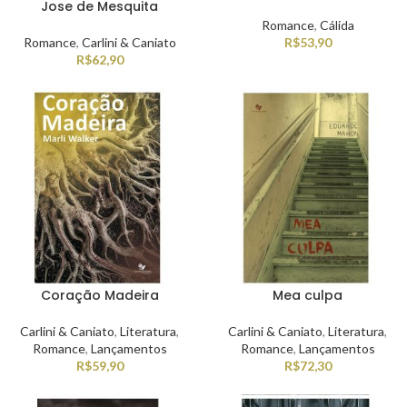
Jose de Mesquita
Romance
,
Cálida
Romance
,
Carlini & Caniato
R$
53,90
R$
62,90
Coração Madeira
Mea culpa
Carlini & Caniato
,
Literatura
,
Carlini & Caniato
,
Literatura
,
Romance
,
Lançamentos
Romance
,
Lançamentos
R$
59,90
R$
72,30