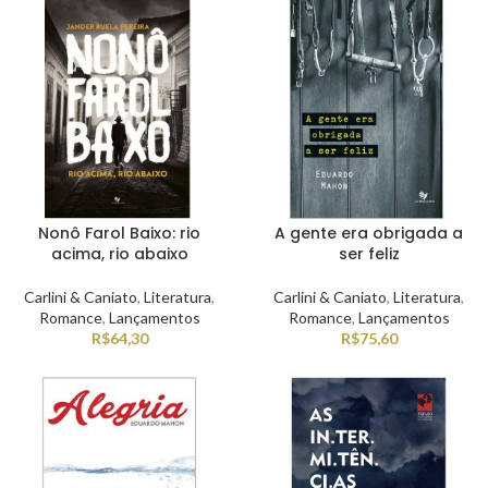
Nonô Farol Baixo: rio
A gente era obrigada a
acima, rio abaixo
ser feliz
Carlini & Caniato
,
Literatura
,
Carlini & Caniato
,
Literatura
,
Romance
,
Lançamentos
Romance
,
Lançamentos
R$
64,30
R$
75,60