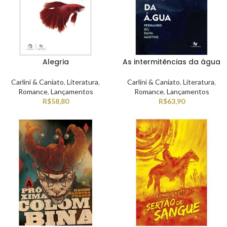
Alegria
As intermitências da água
Carlini & Caniato
,
Literatura
,
Carlini & Caniato
,
Literatura
,
Romance
,
Lançamentos
Romance
,
Lançamentos
R$
58,80
R$
63,90